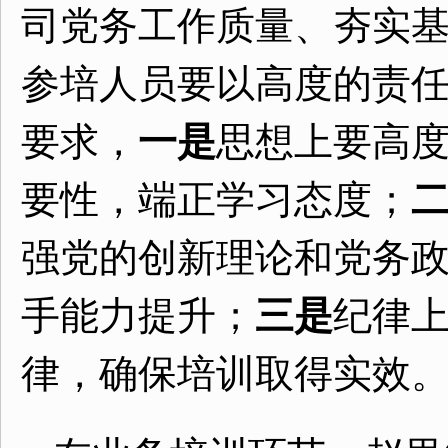
司党务工作质量、夯实
参培人员要以高度的责
要求，
一是
思想上要高
要性，端正学习态度；
强党的创新理论和党务
手能力提升；
三是
纪律
律，确保培训取得实效