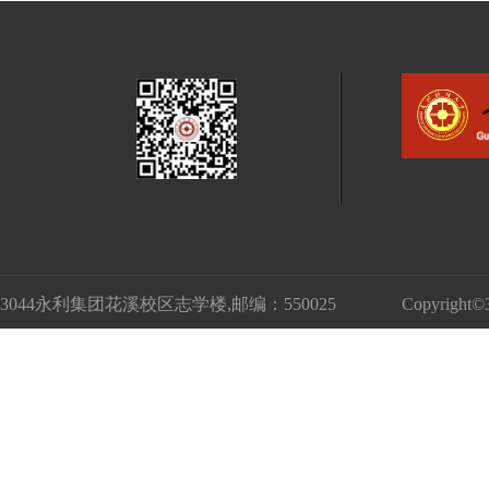
3044永利集团花溪校区志学楼,邮编：550025
Copyri