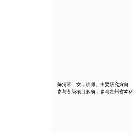
陈清容，女，讲师。主要研究方向
参与各级项目多项，参与贵州省本