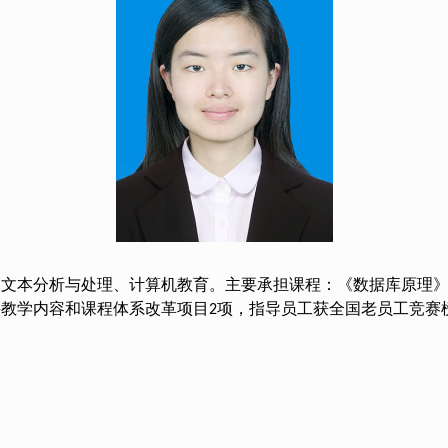
：文本分析与处理、计算机教育。主要承担课程：《数据库原理
科教学内容和课程体系改革项目
项，指导员工获全国老员工竞赛
2